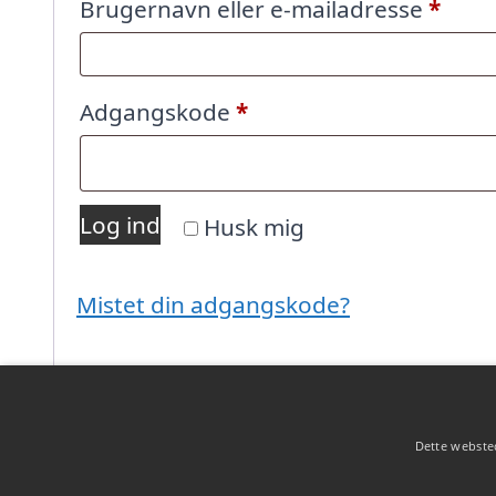
Påkr
Brugernavn eller e-mailadresse
*
Påkrævet
Adgangskode
*
Log ind
Husk mig
Mistet din adgangskode?
Dette websted