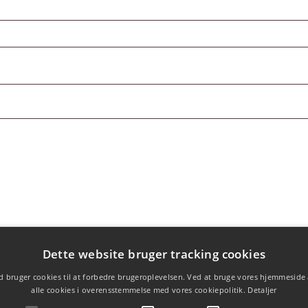
ævet
Dette website bruger tracking cookies
 bruger cookies til at forbedre brugeroplevelsen. Ved at bruge vores hjemmeside
alle cookies i overensstemmelse med vores cookiepolitik.
Detaljer