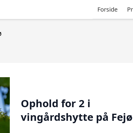
Forside
P
ø
Ophold for 2 i
vingårdshytte på Fejø