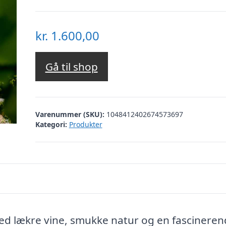
kr.
1.600,00
Gå til shop
Varenummer (SKU):
1048412402674573697
Kategori:
Produkter
d lækre vine, smukke natur og en fascinere