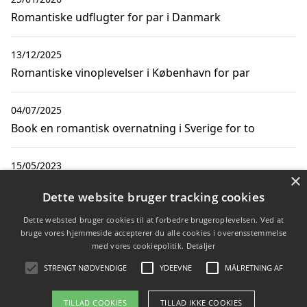
Romantiske udflugter for par i Danmark
13/12/2025
Romantiske vinoplevelser i København for par
04/07/2025
Book en romantisk overnatning i Sverige for to
15/05/2023
×
Giv jer selv tid til hinanden – tag på tur med din
Dette website bruger tracking cookies
udkårne
Dette websted bruger cookies til at forbedre brugeroplevelsen. Ved at
bruge vores hjemmeside accepterer du alle cookies i overensstemmelse
30/08/2022
med vores cookiepolitik.
Detaljer
Planlæg en rejse med kæresten med denne guide
STRENGT NØDVENDIGE
YDEEVNE
MÅLRETNING AF
TILLAD COOKIES
TILLAD IKKE COOKIES